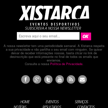
SUBSCREVA A NOSSA NEWSLETTER
A nossa newsletter tem uma periodicidade semanal. A Xistarca respeita
a sua privacidade e não partilha o seu email com ninguém. Se quiser
deixar de receber informações nossas, basta clicar no link de
desinscrição que está presente no final de todos os emails que
enviamos.
Consulte a nossa
Política de Privacidade
.
HOME
EVENTOS
SERVIÇOS
NOTÍCIAS
RESULTADOS
CONTACTOS