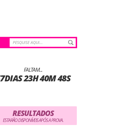
FALTAM...
57
DIAS
23
H
40
M
48
S
RESULTADOS
ESTARÃO DISPONÍVEIS APÓS A PROVA.