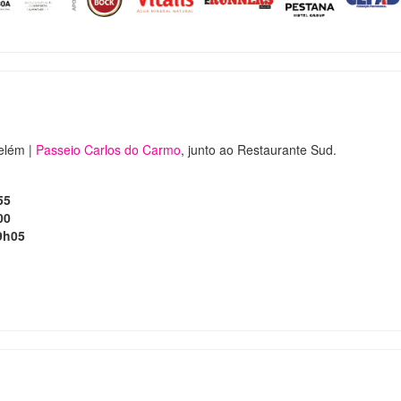
elém |
Passeio Carlos do Carmo
, junto ao Restaurante Sud.
55
00
9h05