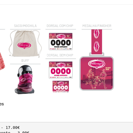
res
- 17.00€

vento - 3.00€