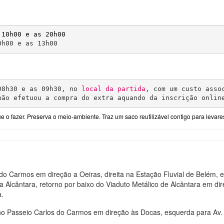
0h00 e as 13h00
08h30 e as 09h30, no 
local da partida
, com um custo assoc
não efetuou a compra do extra aquando da inscrição onlin
 fazer. Preserva o meio-ambiente. Traz um saco reutilizável contigo para levares 
 do
Carmos
em direção a Oeiras, direita na Estação Fluvial de Belém, 
 Alcântara, retorno por baixo do Viaduto Metálico de Alcântara em di
a.
no Passeio Carlos do
Carmos
em direção às Docas, esquerda para Av. B