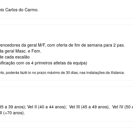
eio Carlos do Carmo.
encedores da geral M/F, com oferta de fim de semana para 2 pax.
 da geral Masc. e Fem.
 de cada escalão
sificação com os 4 primeiros atletas da equipa)
to, poderás fazê-lo no prazo máximo de 30 dias, nas instalações da Xistarca.
35 a 39 anos); Vet II (40 a 44 anos); Vet III (45 a 49 anos), Vet IV (50 
II (+70 anos).