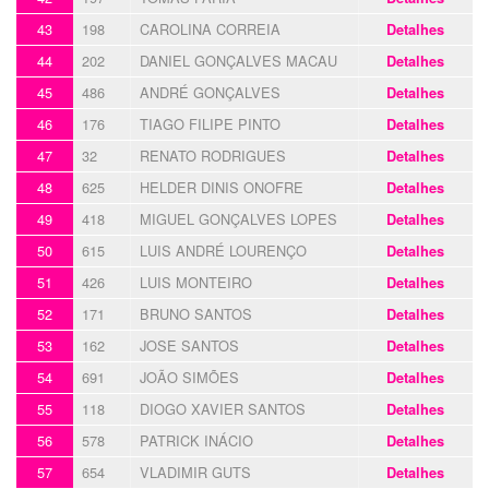
43
198
CAROLINA CORREIA
Detalhes
44
202
DANIEL GONÇALVES MACAU
Detalhes
45
486
ANDRÉ GONÇALVES
Detalhes
46
176
TIAGO FILIPE PINTO
Detalhes
47
32
RENATO RODRIGUES
Detalhes
48
625
HELDER DINIS ONOFRE
Detalhes
49
418
MIGUEL GONÇALVES LOPES
Detalhes
50
615
LUIS ANDRÉ LOURENÇO
Detalhes
51
426
LUIS MONTEIRO
Detalhes
52
171
BRUNO SANTOS
Detalhes
53
162
JOSE SANTOS
Detalhes
54
691
JOÃO SIMÕES
Detalhes
55
118
DIOGO XAVIER SANTOS
Detalhes
56
578
PATRICK INÁCIO
Detalhes
57
654
VLADIMIR GUTS
Detalhes