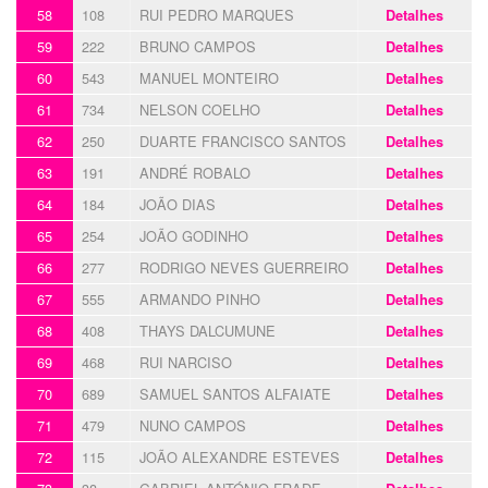
58
108
RUI PEDRO MARQUES
Detalhes
59
222
BRUNO CAMPOS
Detalhes
60
543
MANUEL MONTEIRO
Detalhes
61
734
NELSON COELHO
Detalhes
62
250
DUARTE FRANCISCO SANTOS
Detalhes
63
191
ANDRÉ ROBALO
Detalhes
64
184
JOÃO DIAS
Detalhes
65
254
JOÃO GODINHO
Detalhes
66
277
RODRIGO NEVES GUERREIRO
Detalhes
67
555
ARMANDO PINHO
Detalhes
68
408
THAYS DALCUMUNE
Detalhes
69
468
RUI NARCISO
Detalhes
70
689
SAMUEL SANTOS ALFAIATE
Detalhes
71
479
NUNO CAMPOS
Detalhes
72
115
JOÃO ALEXANDRE ESTEVES
Detalhes