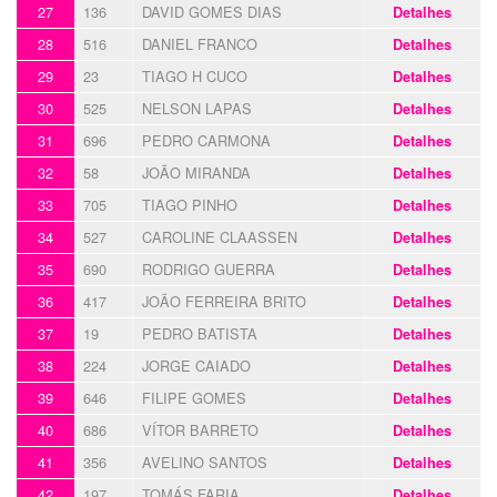
27
136
DAVID GOMES DIAS
Detalhes
28
516
DANIEL FRANCO
Detalhes
29
23
TIAGO H CUCO
Detalhes
30
525
NELSON LAPAS
Detalhes
31
696
PEDRO CARMONA
Detalhes
32
58
JOÃO MIRANDA
Detalhes
33
705
TIAGO PINHO
Detalhes
34
527
CAROLINE CLAASSEN
Detalhes
35
690
RODRIGO GUERRA
Detalhes
36
417
JOÃO FERREIRA BRITO
Detalhes
37
19
PEDRO BATISTA
Detalhes
38
224
JORGE CAIADO
Detalhes
39
646
FILIPE GOMES
Detalhes
40
686
VÍTOR BARRETO
Detalhes
41
356
AVELINO SANTOS
Detalhes
42
197
TOMÁS FARIA
Detalhes