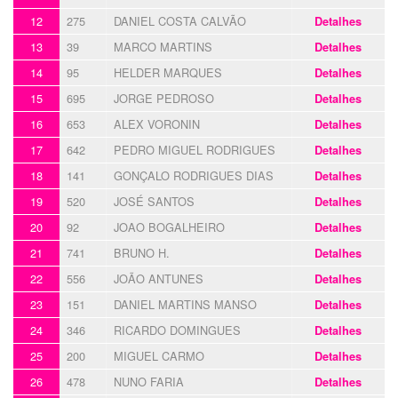
12
275
DANIEL COSTA CALVÃO
Detalhes
13
39
MARCO MARTINS
Detalhes
14
95
HELDER MARQUES
Detalhes
15
695
JORGE PEDROSO
Detalhes
16
653
ALEX VORONIN
Detalhes
17
642
PEDRO MIGUEL RODRIGUES
Detalhes
18
141
GONÇALO RODRIGUES DIAS
Detalhes
19
520
JOSÉ SANTOS
Detalhes
20
92
JOAO BOGALHEIRO
Detalhes
21
741
BRUNO H.
Detalhes
22
556
JOÃO ANTUNES
Detalhes
23
151
DANIEL MARTINS MANSO
Detalhes
24
346
RICARDO DOMINGUES
Detalhes
25
200
MIGUEL CARMO
Detalhes
26
478
NUNO FARIA
Detalhes