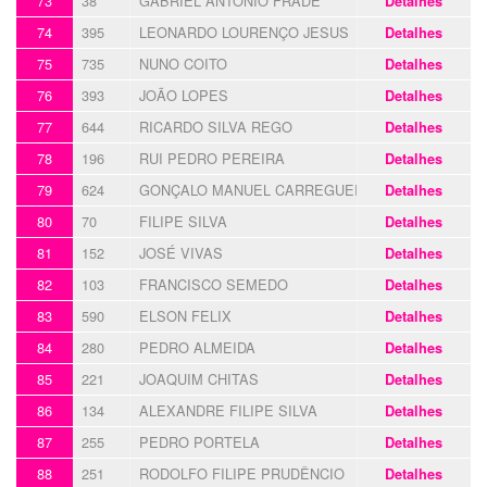
73
38
GABRIEL ANTÓNIO FRADE
Detalhes
74
395
LEONARDO LOURENÇO JESUS
Detalhes
75
735
NUNO COITO
Detalhes
76
393
JOÃO LOPES
Detalhes
77
644
RICARDO SILVA REGO
Detalhes
78
196
RUI PEDRO PEREIRA
Detalhes
79
624
GONÇALO MANUEL CARREGUEIRO
Detalhes
80
70
FILIPE SILVA
Detalhes
81
152
JOSÉ VIVAS
Detalhes
82
103
FRANCISCO SEMEDO
Detalhes
83
590
ELSON FELIX
Detalhes
84
280
PEDRO ALMEIDA
Detalhes
85
221
JOAQUIM CHITAS
Detalhes
86
134
ALEXANDRE FILIPE SILVA
Detalhes
87
255
PEDRO PORTELA
Detalhes
88
251
RODOLFO FILIPE PRUDÊNCIO
Detalhes