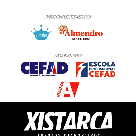
PATROCINADORES XISTARCA
APOIOS XISTARCA