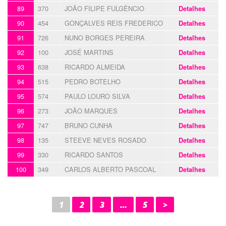
89
370
JOÃO FILIPE FULGÊNCIO
Detalhes
90
454
GONÇALVES REIS FREDERICO
Detalhes
91
726
NUNO BORGES PEREIRA
Detalhes
92
100
JOSÉ MARTINS
Detalhes
93
638
RICARDO ALMEIDA
Detalhes
94
515
PEDRO BOTELHO
Detalhes
95
574
PAULO LOURO SILVA
Detalhes
96
273
JOÃO MARQUES
Detalhes
97
747
BRUNO CUNHA
Detalhes
98
135
STEEVE NEVES ROSADO
Detalhes
99
330
RICARDO SANTOS
Detalhes
100
349
CARLOS ALBERTO PASCOAL
Detalhes
1
2
3
…
5
>