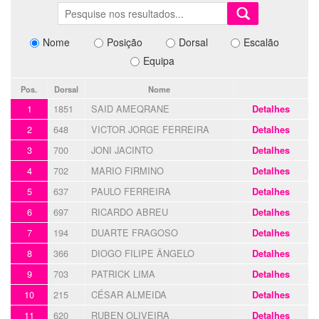
Nome
Posição
Dorsal
Escalão
Equipa
Pos.
Dorsal
Nome
1
1851
SAID AMEQRANE
Detalhes
2
648
VICTOR JORGE FERREIRA
Detalhes
3
700
JONI JACINTO
Detalhes
4
702
MARIO FIRMINO
Detalhes
5
637
PAULO FERREIRA
Detalhes
6
697
RICARDO ABREU
Detalhes
7
194
DUARTE FRAGOSO
Detalhes
8
366
DIOGO FILIPE ÂNGELO
Detalhes
9
703
PATRICK LIMA
Detalhes
10
215
CÉSAR ALMEIDA
Detalhes
11
620
RUBEN OLIVEIRA
Detalhes