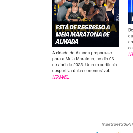
ESTÁ DE REGRESSO A
Be
MEIA MARATONA DE
da
ALMADA
en
co
A cidade de Almada prepara-se
be
LER
para a Meia Maratona, no dia 06
ci
de abril de 2025. Uma experiência
Ju
desportiva única e memorável.
o 
Realizada pela Câmara Municipal
LER MAIS...
a 
de Almada e apoio técnico da
a..
Xistarca, a Meia Maratona de
Almada é um evento emblemático
no calendário desportivo local, que
re�...
PATROCINADORES X