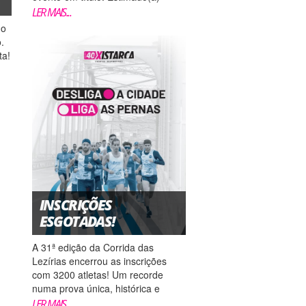
Atleta, Esperamos que tudo esteja
LER MAIS...
bem consigo. Informamos que a
ho
10ª edição do “Barra Night Run
.
Barreiro 2026” prevista para dia 23
ta!
de maio...
s
s.
-
INSCRIÇÕES
ESGOTADAS!
A 31ª edição da Corrida das
Lezírias encerrou as inscrições
com 3200 atletas! Um recorde
numa prova única, histórica e
memorável para quem nela
LER MAIS...