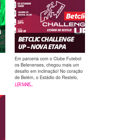
clica AQUI....
A
BETCLIC CHALLENGE
UP – NOVA ETAPA
Em parceria com o Clube Futebol
os Belenenses, chegou mais um
desafio em inclinação! No coração
de Belém, o Estádio do Restelo,
convida-te a conquistar a subida
LER MAIS...
até ao miradouro. São 260 metros
o
curtos mas intensos, com um
declive máximo de 38%, desde a
Avenida do Restelo até ao topo
ar
Norte...