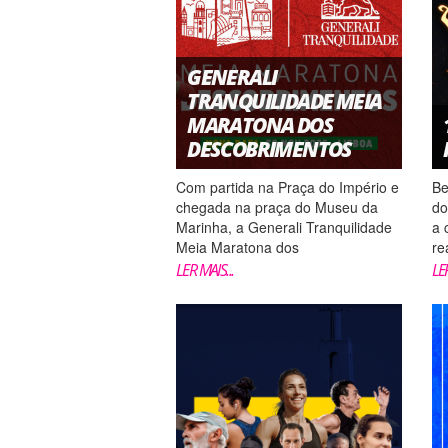
GENERALI
TRANQUILIDADE MEIA
MARATONA DOS
DESCOBRIMENTOS
Com partida na Praça do Império e
Be
chegada na praça do Museu da
do
Marinha, a Generali Tranquilidade
a 
Meia Maratona dos
re
Descobrimentos,
Al
LER MAIS...
LER
prova 5 estrelas da Associação
me
Europeia de Atletismo, na
Co
fantástica cidade de Lisboa. Com
o
nova data a 30 de novembro de
FI
2025 Correr lado a lado com os
ri
mo...