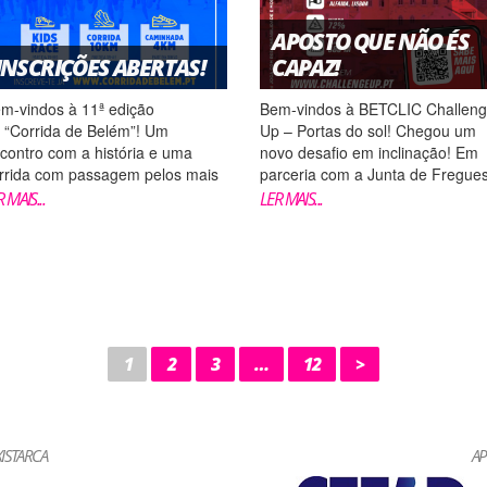
APOSTO QUE NÃO ÉS
INSCRIÇÕES ABERTAS!
CAPAZ!
m-vindos à 11ª edição
Bem-vindos à BETCLIC Challen
 “Corrida de Belém”! Um
Up – Portas do sol! Chegou um
contro com a história e uma
novo desafio em inclinação! Em
rrida com passagem pelos mais
parceria com a Junta de Fregues
los monumentos históricos da
de Santa Maria Marior, este
 MAIS...
LER MAIS...
dade de Lisboa. Pela 11ª vez, a
desafio propõe-te a subida desd
nta de Freguesia de Belém, com
beira do Rio Tejo até à colina da
apoio técnico da Xistarca, realiza
Portas do Sol e o objetivo é sere
Corrida de Belém! Este ano com
apurado para a fase final seg...
.
1
2
3
…
12
>
ISTARCA
AP