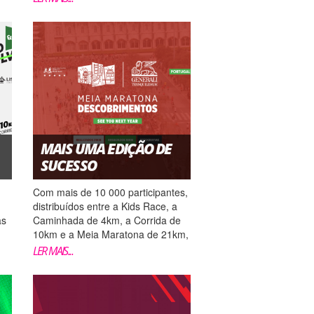
participa! Este ano, para além da
corrida, a CM-Vila Franca de Xira
lança-te também um desafio
solidário: A população do concelho
vizinho...
MAIS UMA EDIÇÃO DE
SUCESSO
Com mais de 10 000 participantes,
distribuídos entre a Kids Race, a
as
Caminhada de 4km, a Corrida de
10km e a Meia Maratona de 21km,
Belém voltou a ser palco da 12ª
LER MAIS...
Meia Maratona dos
a
Descobrimentos! Se queres ver as
lto
tuas fotos clica AQUI. Se queres
ver o teu diploma de participação