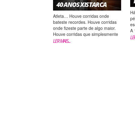
40 ANOS XISTARCA
Há
Atleta… Houve corridas onde
pé
bateste recordes. Houve corridas
es
onde fizeste parte de algo maior.
A 
Houve corridas que simplesmente
Co
LER
foste correr! 40 anos de histórias.
LER MAIS...
ju
40 anos de superação. 40 anos de
Ra
pessoas como tu. Não é sobre
in
tempo Não é sobre ritmo É sobre
e...