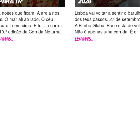
PARA TI?
2026
 noites que ficam. A areia nos
Lisboa vai voltar a sentir o barul
s. O mar ali ao lado. O céu
dos teus passos. 27 de setembro
curo lá em cima. E tu... a correr.
A Bimbo Global Race está de vol
10.ª edição da Corrida Noturna
Não é apenas uma corrida. É o
sta de Caparica está aí. 11 de
momento em que decides que é
 MAIS...
LER MAIS...
lho. Paredão da Caparica. Kids
capaz de mais. Inscrições aberta
ce 500m / 5km / 10km As
O teu lugar é aqui.
scrições já estão abertas. E a...
https://xistarca.pt/eventos/bimbo
g...