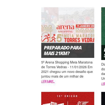
PREPARADO PARA
MAIS 21KM?
5ª Arena Shopping Meia Maratona
Di
de Torres Vedras - 11/01/2026 Em
do
2021 chegou um novo desafio que
da
juntou mais de um milhar de
Um
atletas! Em 2025, o mote está
LER MAIS...
co
LER
dado e promete juntar os
di
apaixonados da distância
Na
dos 21km, juntamente com os
qu
atletas de 10km e a família na
es
caminhada de 5km. Tor...