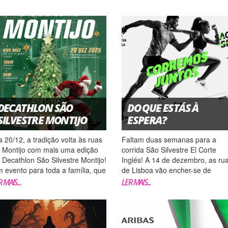
DECATHLON SÃO
DO QUE ESTÁS À
SILVESTRE MONTIJO
ESPERA?
a 20/12, a tradição volta às ruas
Faltam duas semanas para a
 Montijo com mais uma edição
corrida São Silvestre El Corte
 Decathlon São Silvestre Montijo!
Inglés! A 14 de dezembro, as ru
 evento para toda a família, que
de Lisboa vão encher-se de
mbina espírito desportivo,
convívio, boa disposição e muita
 MAIS...
LER MAIS...
versão e o ambiente festivo do
atividade física, sob as luzes
tal. Com um percurso renovado
natalícias, que irão animar a fest
e te permitirá bater recordes,
na 4.ª edição da prova. Seja adu
ta prova passará pel...
ou criança, não queira ficar...