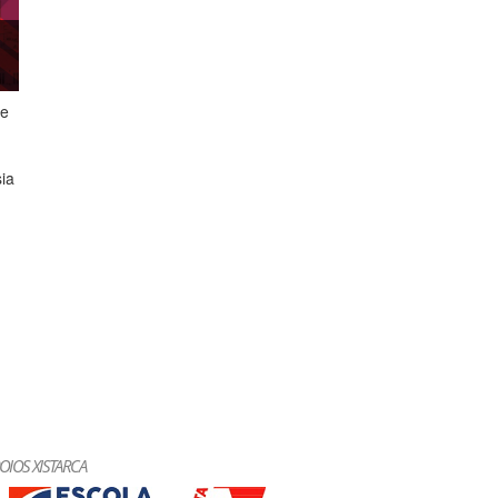
ge
ia
e a
s
s
OIOS XISTARCA