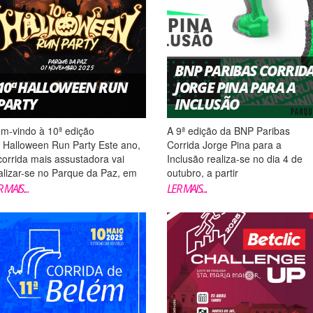
BNP PARIBAS CORRID
10ª HALLOWEEN RUN
JORGE PINA PARA A
PARTY
INCLUSÃO
m-vindo à 10ª edição
A 9ª edição da BNP Paribas
 Halloween Run Party Este ano,
Corrida Jorge Pina para a
corrida mais assustadora vai
Inclusão realiza-se no dia 4 de
alizar-se no Parque da Paz, em
outubro, a partir
mada. Um novo recinto, mas a
das 17h00, no Parque Ribeirinho
 MAIS...
LER MAIS...
sma vontade de te assustar!
do Oriente, em Lisboa. Esta
rre mais rápido que
iniciativa conjunta afirma-se com
s ZOMBIES NA PISTA…NÃO
um momento dedicado à
QUES PARA TRÁS! Mascara-te a
promoção da inclusão,
gor, corre o mais rápido...
da cidadania ativa e do bem-est
f�...