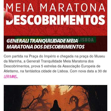
GENERALI TRANQUILIDADE MEIA
MARATONA DOS DESCOBRIMENTOS
Com partida na Praça do Império e chegada na praça do Museu
da Marinha, a Generali Tranquilidade Meia Maratona dos
Descobrimentos, prova 5 estrelas da Associação Europeia de
Atletismo, na fantástica cidade de Lisboa. Com nova data a 30 de
novembro de 2025 Correr lado a lado com os mo...
LER MAIS...