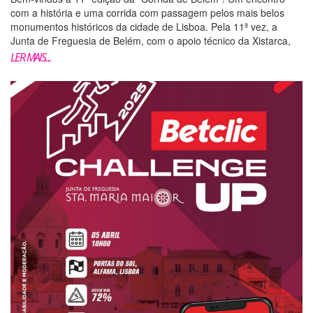
com a história e uma corrida com passagem pelos mais belos
monumentos históricos da cidade de Lisboa. Pela 11ª vez, a
Junta de Freguesia de Belém, com o apoio técnico da Xistarca,
realiza a Corrida de Belém! Este ano com a...
LER MAIS...