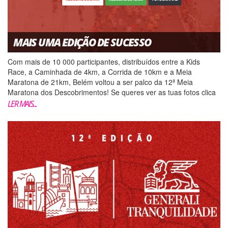
MAIS UMA EDIÇÃO DE SUCESSO
Com mais de 10 000 participantes, distribuídos entre a Kids
Race, a Caminhada de 4km, a Corrida de 10km e a Meia
Maratona de 21km, Belém voltou a ser palco da 12ª Meia
Maratona dos Descobrimentos! Se queres ver as tuas fotos clica
AQUI. Se queres ver o teu diploma de participação clica AQUI....
LER MAIS...