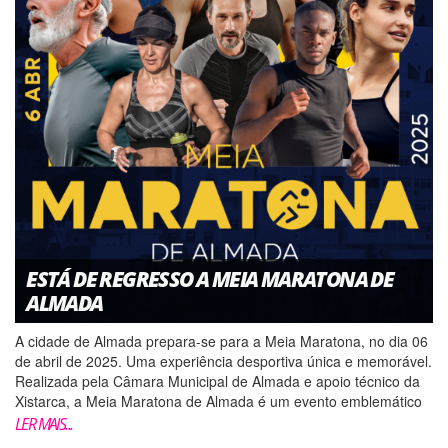
ESTÁ DE REGRESSO A MEIA MARATONA DE
ALMADA
A cidade de Almada prepara-se para a Meia Maratona, no dia 06
de abril de 2025. Uma experiência desportiva única e memorável.
Realizada pela Câmara Municipal de Almada e apoio técnico da
Xistarca, a Meia Maratona de Almada é um evento emblemático
no calendário desportivo local, que re�...
LER MAIS...