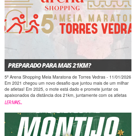
PREPARADO PARA MAIS 21KM?
5ª Arena Shopping Meia Maratona de Torres Vedras - 11/01/2026
Em 2021 chegou um novo desafio que juntou mais de um milhar
de atletas! Em 2025, o mote está dado e promete juntar os
apaixonados da distância dos 21km, juntamente com os atletas
de 10km e a família na caminhada de 5km. Tor...
LER MAIS...