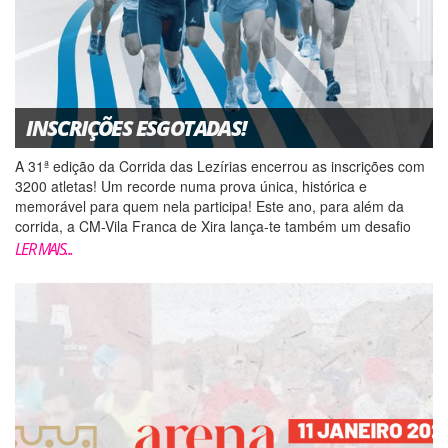
INSCRIÇÕES ESGOTADAS!
A 31ª edição da Corrida das Lezírias encerrou as inscrições com
3200 atletas! Um recorde numa prova única, histórica e
memorável para quem nela participa! Este ano, para além da
corrida, a CM-Vila Franca de Xira lança-te também um desafio
solidário: A população do concelho vizinho...
LER MAIS...