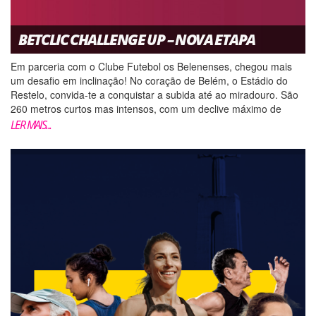
BETCLIC CHALLENGE UP – NOVA ETAPA
Em parceria com o Clube Futebol os Belenenses, chegou mais
um desafio em inclinação! No coração de Belém, o Estádio do
Restelo, convida-te a conquistar a subida até ao miradouro. São
260 metros curtos mas intensos, com um declive máximo de
38%, desde a Avenida do Restelo até ao topo Norte...
LER MAIS...