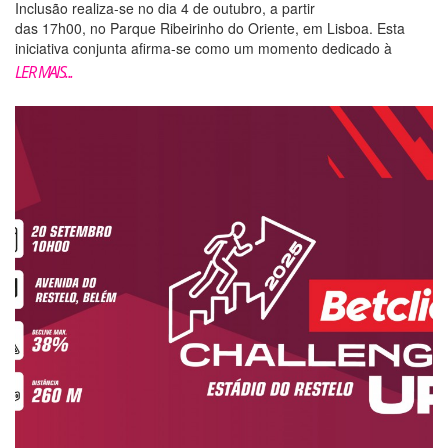
Inclusão realiza-se no dia 4 de outubro, a partir
das 17h00, no Parque Ribeirinho do Oriente, em Lisboa. Esta
iniciativa conjunta afirma-se como um momento dedicado à
promoção da inclusão, da cidadania ativa e do bem-estar f�...
LER MAIS...