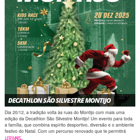
DECATHLON SÃO SILVESTRE MONTIJO
Dia 20/12, a tradição volta às ruas do Montijo com mais uma
edição da Decathlon São Silvestre Montijo! Um evento para toda
a família, que combina espírito desportivo, diversão e o ambiente
festivo do Natal. Com um percurso renovado que te permitirá
bater recordes, esta prova passará pel...
LER MAIS...