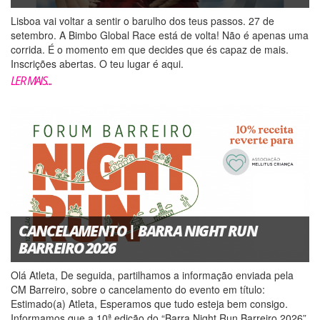
Lisboa vai voltar a sentir o barulho dos teus passos. 27 de
setembro. A Bimbo Global Race está de volta! Não é apenas uma
corrida. É o momento em que decides que és capaz de mais.
Inscrições abertas. O teu lugar é aqui.
https://xistarca.pt/eventos/bimbo-g...
LER MAIS...
CANCELAMENTO | BARRA NIGHT RUN
BARREIRO 2026
Olá Atleta, De seguida, partilhamos a informação enviada pela
CM Barreiro, sobre o cancelamento do evento em título:
Estimado(a) Atleta, Esperamos que tudo esteja bem consigo.
Informamos que a 10ª edição do “Barra Night Run Barreiro 2026”