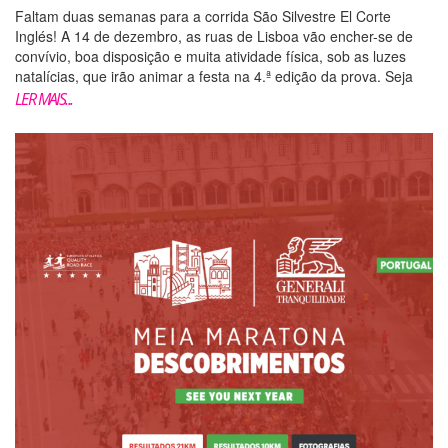
Faltam duas semanas para a corrida São Silvestre El Corte
Inglés! A 14 de dezembro, as ruas de Lisboa vão encher-se de
convívio, boa disposição e muita atividade física, sob as luzes
natalícias, que irão animar a festa na 4.ª edição da prova. Seja
adulto ou criança, não queira ficar...
LER MAIS...