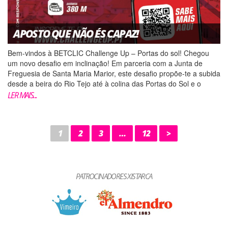
APOSTO QUE NÃO ÉS CAPAZ!
Bem-vindos à BETCLIC Challenge Up – Portas do sol! Chegou
um novo desafio em inclinação! Em parceria com a Junta de
Freguesia de Santa Maria Marior, este desafio propõe-te a subida
desde a beira do Rio Tejo até à colina das Portas do Sol e o
objetivo é seres apurado para a fase final seg...
LER MAIS...
1
2
3
…
12
>
PATROCINADORES XISTARCA