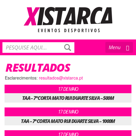
Toggle
Menu
navigation
RESULTADOS
Esclarecimentos:
resultados@xistarca.pt
17 DE MAIO
TAA – 7º CORTA MATO RUI DUARTE SILVA – 500M
17 DE MAIO
TAA – 7º CORTA MATO RUI DUARTE SILVA – 1000M
17 DE MAIO