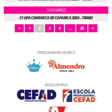
15 DE MARÇO
31 GPA CHARNECA DE CAPARICA 2026 – 7800M
<
1
2
3
4
…
25
>
PATROCINADORES XISTARCA
APOIOS XISTARCA